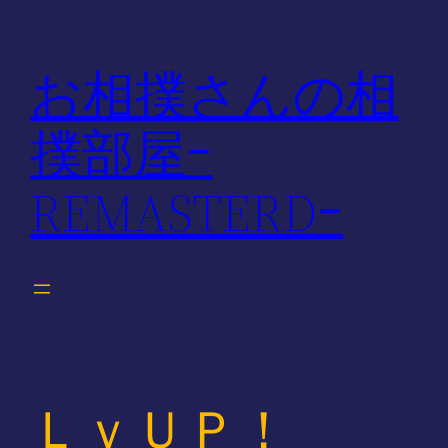
内
容
お相撲さんの相
を
ス
撲部屋ｰ
キ
ッ
REMASTERDｰ
プ
ＬｖＵＰ！