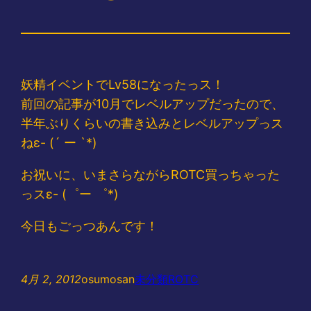
妖精イベントでLv58になったっス！
前回の記事が10月でレベルアップだったので、
半年ぶりくらいの書き込みとレベルアップっス
ねε- (´ ー `*)
お祝いに、いまさらながらROTC買っちゃった
っスε- (゜ー ゜*)
今日もごっつあんです！
4月 2, 2012
osumosan
未分類
ROTC