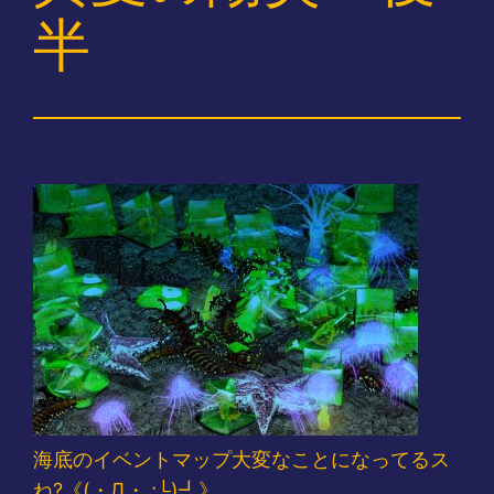
半
海底のイベントマップ大変なことになってるス
ね?《(・Д・ ;└)┛》