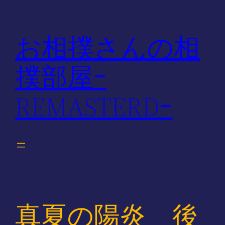
内
容
お相撲さんの相
を
ス
撲部屋ｰ
キ
ッ
REMASTERDｰ
プ
真夏の陽炎 後