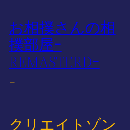
内
容
お相撲さんの相
を
ス
撲部屋ｰ
キ
ッ
REMASTERDｰ
プ
クリエイトゾン