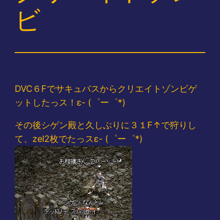
ビ
DVC６Fでサキュバスからクリエイトゾンビゲ
ットしたっス！ε- (゜ー゜*)
その後シゲン殿と久しぶりに３１F↑で狩りし
て、zel2枚でたっスε- (゜ー゜*)