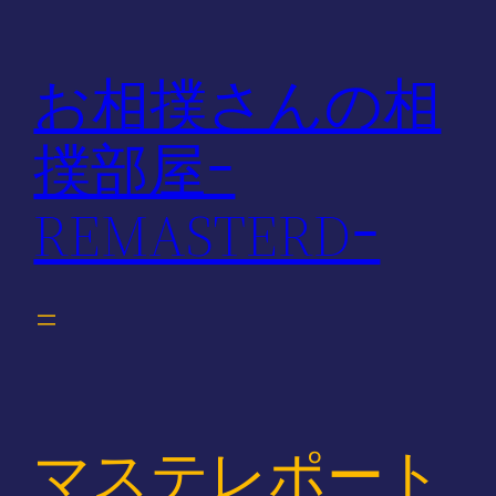
内
容
お相撲さんの相
を
ス
撲部屋ｰ
キ
ッ
REMASTERDｰ
プ
マステレポート