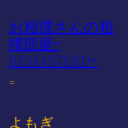
内
容
お相撲さんの相
を
ス
撲部屋ｰ
キ
ッ
REMASTERDｰ
プ
よもぎ