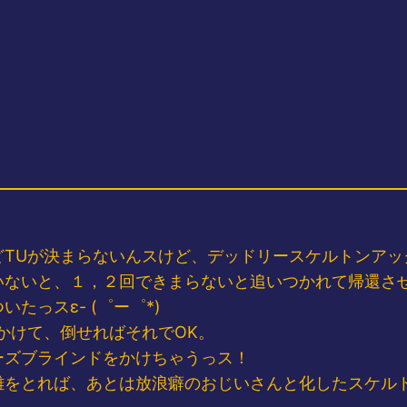
どTUが決まらないんスけど、デッドリースケルトンアッ
いないと、１，２回できまらないと追いつかれて帰還さ
っスε- (゜ー゜*)
かけて、倒せればそれでOK。
ーズブラインドをかけちゃうっス！
をとれば、あとは放浪癖のおじいさんと化したスケルト