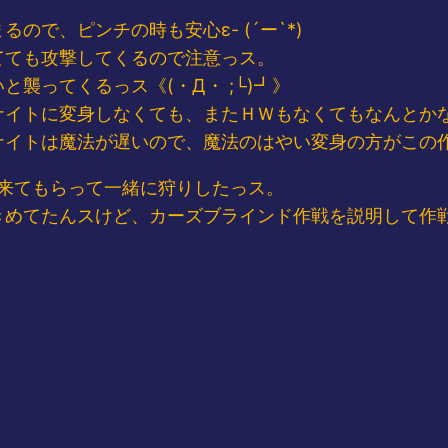
で、ピンチの時も安心ε- (´ー`*)
てても攻撃してくるので注意っス。
襲ってくるっス《(・Д・ ;└)┛》
ナイトに変身しなくても、またＨＷもなくてもなんとか
ナイトは魔法が遅いので、魔法のはやい変身の方がこの
Fに来てもらって一緒に狩りしたっス。
きめてたんスけど、カーズブラインド作戦を説明して作