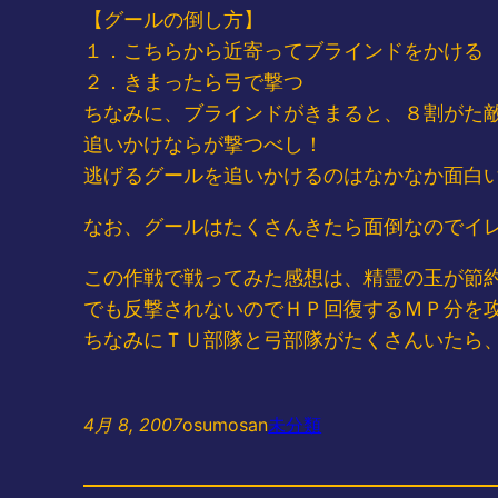
【グールの倒し方】
１．こちらから近寄ってブラインドをかける
２．きまったら弓で撃つ
ちなみに、ブラインドがきまると、８割がた
追いかけならが撃つべし！
逃げるグールを追いかけるのはなかなか面白いっス
なお、グールはたくさんきたら面倒なのでイ
この作戦で戦ってみた感想は、精霊の玉が節
でも反撃されないのでＨＰ回復するＭＰ分を
ちなみにＴＵ部隊と弓部隊がたくさんいたら、こ
4月 8, 2007
osumosan
未分類