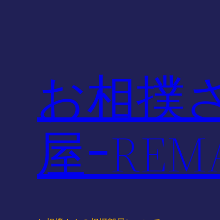
内
容
を
ス
キ
お相撲
ッ
プ
屋ｰREMA