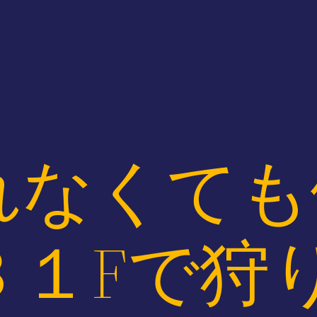
れなくても
３１Fで狩