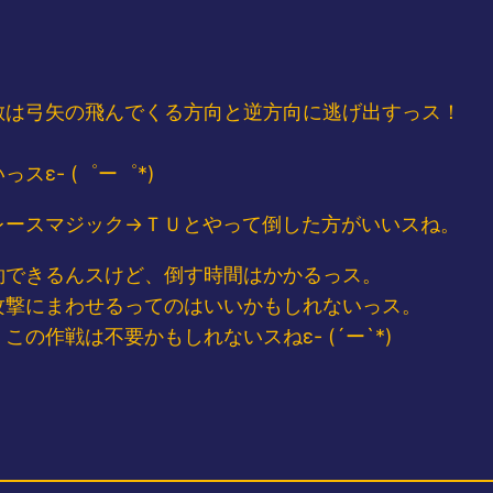
敵は弓矢の飛んでくる方向と逆方向に逃げ出すっス！
ε- (゜ー゜*)
レースマジック→ＴＵとやって倒した方がいいスね。
約できるんスけど、倒す時間はかかるっス。
攻撃にまわせるってのはいいかもしれないっス。
の作戦は不要かもしれないスねε- (´ー`*)