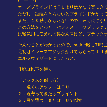
(゜ー゜*)
カーズブラインドはＴＵよりはかなり楽にきまるの
ただし、距離をとらないとブラインドかかっ
また、１０秒しかもたないので、速く倒さないと
この方法をとると、バフォメットやブラック
は緊急用に使えれば楽なんスけど、ブラック
そんなことがわかったので、sedoc殿に31
最初はイレースマジックかけてもらってＴＵ
エルフウィザードにしたっス。
作戦は以下の通り
【アックスの倒し方】
１．遠くのアックスはＴＵ
２．近寄ってきたらブラインド
３．弓で撃つ、またはＴＵで倒す