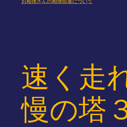
お相撲さんの相撲部屋について
速く走
慢の塔