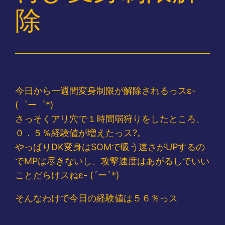
除
今日から一週間変身制限が解除されるっスε-
(゜ー゜*)
さっそくアリ穴で１時間弱狩りをしたところ、
０．５％経験値が増えたっス?。
やっぱりDK変身はSOMで吸う速さがUPするの
でMPは尽きないし、攻撃速度はあがるしでいい
ことだらけスねε- (´ー`*)
そんなわけで今日の経験値は５６％っス