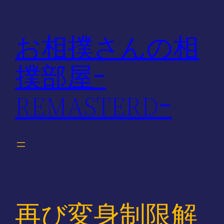
内
容
お相撲さんの相
を
ス
撲部屋ｰ
キ
ッ
REMASTERDｰ
プ
再び変身制限解