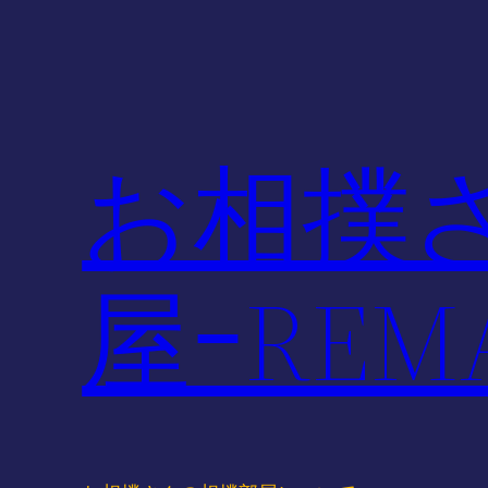
内
容
を
ス
キ
お相撲
ッ
プ
屋ｰREMA