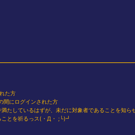
された方
ヶ月の間にログインされた方
件満たしているはずが、未だに対象者であることを知ら
とを祈るっス(・Д・ ;└)┛