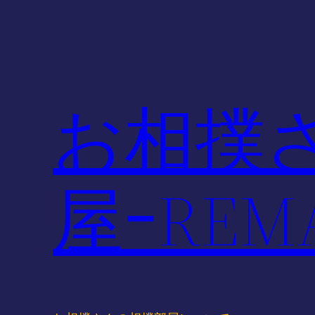
内
容
を
ス
キ
お相撲
ッ
プ
屋ｰREMA