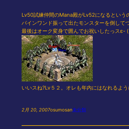
Lv50試練仲間のMana殿がLv52になると
パインワンド振って出たモンスターを倒してつ
最後はオーク変身で囲んでお祝いしたっスε- (´
いいスね?Lv５２。オレも年内にはなれるように
2月 20, 2007
osumosan
未分類