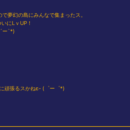
いうので夢幻の島にみんなで集まったス。
いにLｖUP！
ー`*)
頑張るスかねε- (゜ー゜*)