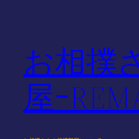
内
容
を
ス
キ
お相撲
ッ
プ
屋ｰREMA