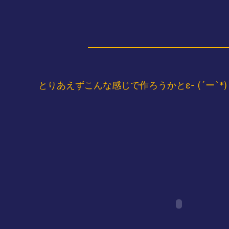
とりあえずこんな感じで作ろうかとε- (´ー`*)