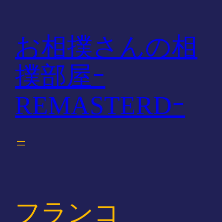
内
容
を
お相撲さんの相
ス
キ
撲部屋ｰ
ッ
プ
REMASTERDｰ
フランコ