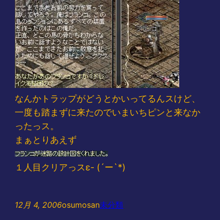
なんかトラップがどうとかいってるんスけど、
一度も踏まずに来たのでいまいちピンと来なか
ったっス。
まぁとりあえず
１人目クリアっスε- (´ー`*)
12月 4, 2006
osumosan
未分類