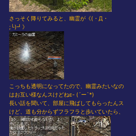
さっそく降りてみると、幽霊が《(・Д・
;└)┛》
こっちも透明になってたので、幽霊みたいなの
はお互い様なんスけどねε- (´ー`*)
長い話を聞いて、部屋に飛ばしてもらったんス
けど、道も分からずフラフラと歩いていたら、