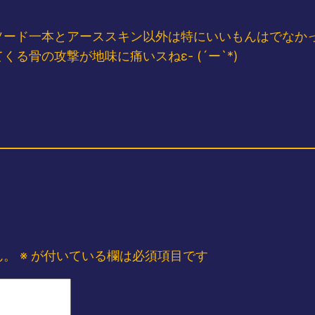
ド一本とアーススキン以外は特にいいもんはでなかったっス
骨の攻撃が地味に痛いスねε- (´ー`*)
ん。
※
が付いている欄は必須項目です