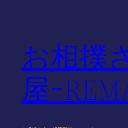
内
容
を
ス
キ
お相撲
ッ
プ
屋ｰREMA