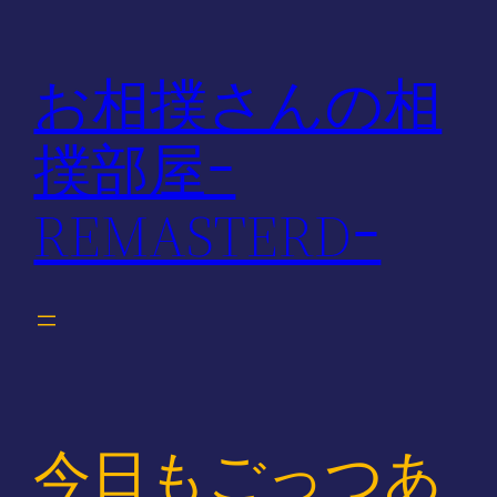
内
容
お相撲さんの相
を
ス
撲部屋ｰ
キ
ッ
REMASTERDｰ
プ
今日もごっつあ